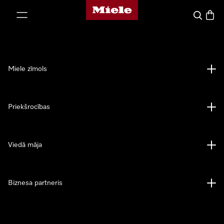
Miele mājas lapa
iet uz saturu
Meklēšan
Preču 
Miele zīmols
Priekšrocības
Viedā māja
Biznesa partneris