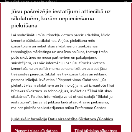
Jūsu pašreizējie iestatījumi attiecībā uz
sīkdatnēm, kurām nepieciešama
piekrišana
Lai nodrošinātu mūsu tīmekļa vietnes pareizu darbību, Miele
izmanto būtiskas sīkdatnes. Ar jūsu piekrišanu mēs
Miele vietnē Instagram
Miele vietnē Facebook
Miele vietnē Youtube
izmantojam arī nebūtiskas sīkdatnes un izsekošanas
tehnoloģijas mārketinga un analīzes nolūkos, tostarp trešo
pušu sīkdatnes no mūsu partneriem un pakalpojumu
sniedzējiem, kas vāc informāciju par jūsu tīmekļa vietnes
izmantošanu un palīdz mums personalizēt un uzlabot jūsu
tiešsaistes pieredzi. Sīkdatnes tiek izmantotas arī reklāmu
Juridiskā informācija
personalizācijai. Izvēloties "Pieņemt visas sīkdatnes", jūs
piekrītat visām sīkdatnēm un tehnoloģijām. Lai izmantotu tikai
Vispārējie darījumu noteikumi
būtiskas sīkdatnes un tehnoloģijas, izvēlieties "Tikai būtiskas
Datu aizsardzība
sīkdatnes". Papildu informāciju varat atrast sadaļā "Sīkdatņu
Lietošanas noteikumi
iestatījumi". Jūs varat jebkurā brīdī atsaukt savu piekrišanu,
mainot piekrišanas iestatījumus mūsu Preference Center.
Miele paziņojums par pieejamību
Digitālo pakalpojumu likums
Juridiskā informācija
Datu aizsardzība
Sīkdatnes /Cookies
Atteikuma veidlapa
Pieņemt visas sīkdatnes
Tikai būtiskas sīkdatnes