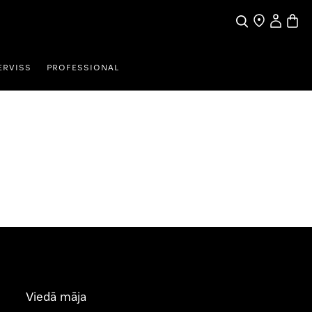
Meklēšana
Tirgotāja mek
Lietotāja 
Preču 
ERVISS
PROFESSIONAL
Viedā māja