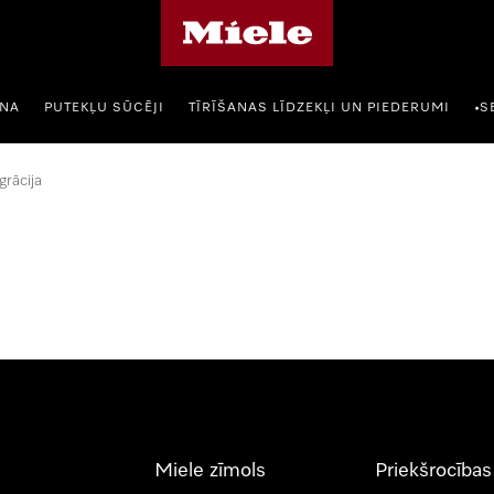
Miele mājas lapa
ANA
PUTEKĻU SŪCĒJI
TĪRĪŠANAS LĪDZEKĻI UN PIEDERUMI
S
•
grācija
Miele zīmols
Priekšrocības