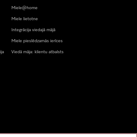
Miele@home
Miele lietotne
Integrācija viedajā mājā
Miele pieslēdzamās ierīces
ija
Viedā māja: klientu atbalsts