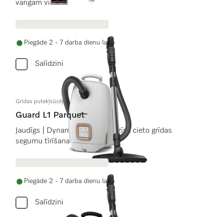
vārīgām vietām
Piegāde 2 - 7 darba dienu laikā
Salīdzini
Grīdas putekļsūcēji
Guard L1 Parquet
Jaudīgs | DynamicDrive | saudzīga cieto grīdas
segumu tīrīšana
Piegāde 2 - 7 darba dienu laikā
Salīdzini