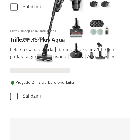
Salīdzini
Putekļsūcēji ar akumulatoru
Izmēģiniet 30d.
Triflex HX3 Plus Aqua
liela sūkšanas jauda | darbības laiks līdz 140 min. |
grīdas seguma atpazīšana | HEPA | AquaTwister
Piegāde 2 - 7 darba dienu laikā
Salīdzini