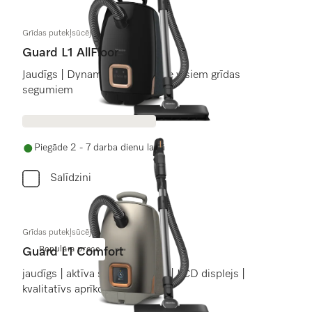
Grīdas putekļsūcēji
Guard L1 AllFloor
Jaudīgs | DynamicDrive | birste visiem grīdas
segumiem
Piegāde 2 - 7 darba dienu laikā
Salīdzini
Grīdas putekļsūcēji
Populāra prece
Guard L1 Comfort
jaudīgs | aktīva savienojamība | LCD displejs |
kvalitatīvs aprīkojums