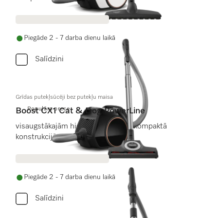
Piegāde 2 - 7 darba dienu laikā
Salīdzini
Grīdas putekļsūcēji bez putekļu maisa
Populāra prece
Boost CX1 Cat & Dog PowerLine
visaugstākajām higiēnas prasībām kompaktā
konstrukcijā.
Piegāde 2 - 7 darba dienu laikā
Salīdzini