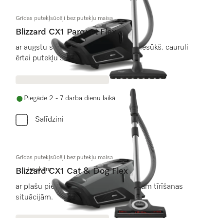
Grīdas putekļsūcēji bez putekļu maisa
Blizzard CX1 Parquet Flex
ar augstu sūkš. veiktsp. un teleskop. iesūkš. cauruli
ērtai putekļu sūkš.
Piegāde 2 - 7 darba dienu laikā
Salīdzini
Grīdas putekļsūcēji bez putekļu maisa
Iesakām
Blizzard CX1 Cat & Dog Flex
ar plašu piederumu klāstu gandrīz visām tīrīšanas
situācijām.