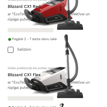
Grīdas putekļsūcēji bez putekļu maisa
Blizzard CX1 Red
ar "EcoTeQ Plus" grīdas uzgali energoefektīvai un
rūpīgai putekļu sūkšanai.
Piegāde 2 - 7 darba dienu laikā
Salīdzini
Grīdas putekļsūcēji bez putekļu maisa
Blizzard CX1 Flex
ar "EcoTeQ Plus" grīdas uzgali energoefektīvai un
rūpīgai putekļu sūkšanai.