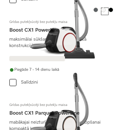
Krāsa:
Krāsa:
Krāsa:
Grīdas putekļsūcēji bez putekļu maisa
Boost CX1 PowerLine
maksimālai sūkšanas jaudai kompaktā
konstrukcijā.
Piegāde 7 - 14 dienu laikā
Salīdzini
Grīdas putekļsūcēji bez putekļu maisa
Boost CX1 Parquet PowerLine
mabākajai neizturīgu grīdas segumu kopšanai
kompaktā konstrukcijā.