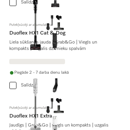
Salīdzini
Putekļsūcēji ar akumulatoru
Duoflex HX1 Cat & Dog
Liela sūkšanas jauda | Grab&Go | Viegls un
kompakts | Uzgalis dzīvnieku spalvām
Piegāde 2 - 7 darba dienu laikā
Salīdzini
Putekļsūcēji ar akumulatoru
Duoflex HX1 Extra
Jaudīgs | Grab&Go | viegls un kompakts | uzgalis