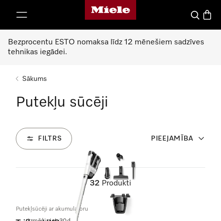
Miele mājas lapa
iet uz saturu
Meklēšan
Preču 
Bezprocentu ESTO nomaksa līdz 12 mēnešiem sadzīves
tehnikas iegādei.
Sākums
Putekļu sūcēji
FILTRS
PIEEJAMĪBA
32
Produkti
Putekļsūcēji ar akumulatoru