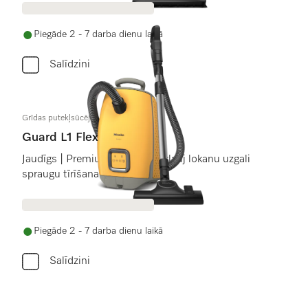
Piegāde 2 - 7 darba dienu laikā
Salīdzini
Grīdas putekļsūcēji
Guard L1 Flex
Jaudīgs | Premium dizains | iekļauj lokanu uzgali
spraugu tīrīšanai
Piegāde 2 - 7 darba dienu laikā
Salīdzini