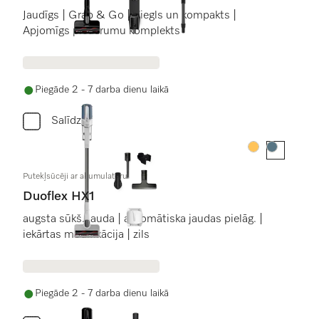
Jaudīgs | Grab & Go | Viegls un kompakts |
Apjomīgs piederumu komplekts
Piegāde 2 - 7 darba dienu laikā
Salīdzini
Krāsa:
Krāsa:
Putekļsūcēji ar akumulatoru
Duoflex HX1
augsta sūkš. jauda | automātiska jaudas pielāg. |
iekārtas modifikācija | zils
Piegāde 2 - 7 darba dienu laikā