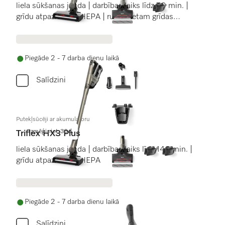
liela sūkšanas jauda | darbības laiks līdz 70 min. |
grīdu atpazīšana | HEPA | rullis cietam grīdas
segumam
Piegāde 2 - 7 darba dienu laikā
Salīdzini
Putekļsūcēji ar akumulatoru
Izmēģiniet 30d.
Triflex HX3 Plus
liela sūkšanas jauda | darbības laiks līdz 140 min. |
grīdu atpazīšana | HEPA
Piegāde 2 - 7 darba dienu laikā
Salīdzini