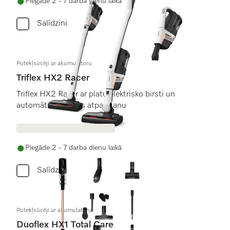
Piegāde 2 - 7 darba dienu laikā
Salīdzini
Putekļsūcēji ar akumulatoru
Triflex HX2 Racer
Triflex HX2 Racer ar platu elektrisko birsti un
automātisku grīdas atpazīšanu
Piegāde 2 - 7 darba dienu laikā
Salīdzini
Putekļsūcēji ar akumulatoru
Duoflex HX1 Total Care