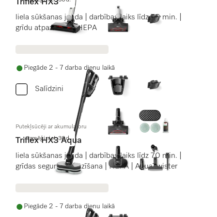
Izmēģiniet 30d.
Triflex HX3
liela sūkšanas jauda | darbības laiks līdz 70 min. |
grīdu atpazīšana | HEPA
Piegāde 2 - 7 darba dienu laikā
Salīdzini
Putekļsūcēji ar akumulatoru
Izmēģiniet 30d.
Triflex HX3 Aqua
liela sūkšanas jauda | darbības laiks līdz 70 min. |
grīdas seguma atpazīšana | HEPA | AquaTwister
Piegāde 2 - 7 darba dienu laikā