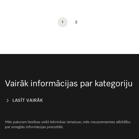
1
2
Vairāk informācijas par kategoriju
LASĪT VAIRĀK
Mēs paturam tiesības veikt tehniskas izmaiņas; mēs neuzņemamies atbildību
par sniegtās informācijas precizitāti.