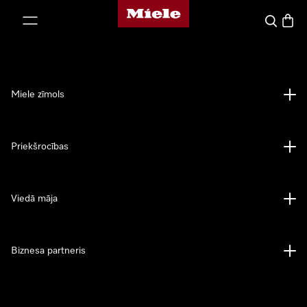
Miele mājas lapa
iet uz saturu
Meklēšan
Preču 
Miele zīmols
Priekšrocības
Viedā māja
Biznesa partneris