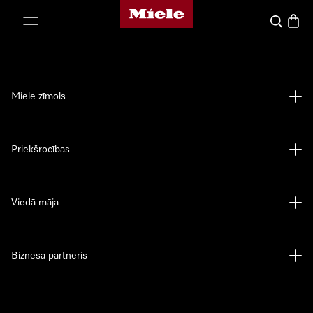
Miele mājas lapa
iet uz saturu
Meklēšan
Preču 
Miele zīmols
Priekšrocības
Viedā māja
Biznesa partneris