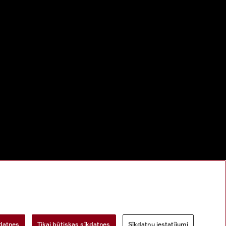
bu
Digitālo pakalpojumu likums
Atteikuma veidlapa
kdatnes
Tikai būtiskas sīkdatnes
Sīkdatņu iestatījumi