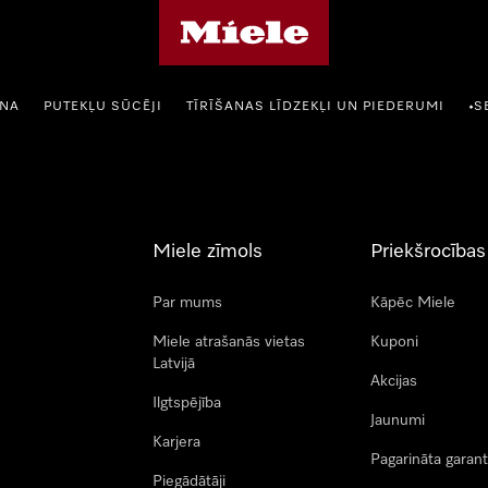
Miele mājas lapa
ANA
PUTEKĻU SŪCĒJI
TĪRĪŠANAS LĪDZEKĻI UN PIEDERUMI
S
•
Miele zīmols
Priekšrocības
Par mums
Kāpēc Miele
Miele atrašanās vietas
Kuponi
Latvijā
Akcijas
Ilgtspējība
Jaunumi
Karjera
Pagarināta garant
Piegādātāji