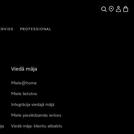
Meklēšana
Tirgotāja mek
Lietotāja 
Preču 
ERVISS
PROFESSIONAL
Viedā māja
Miele@home
Miele lietotne
Integrācija viedajā mājā
Miele pieslēdzamās ierīces
ija
Viedā māja: klientu atbalsts