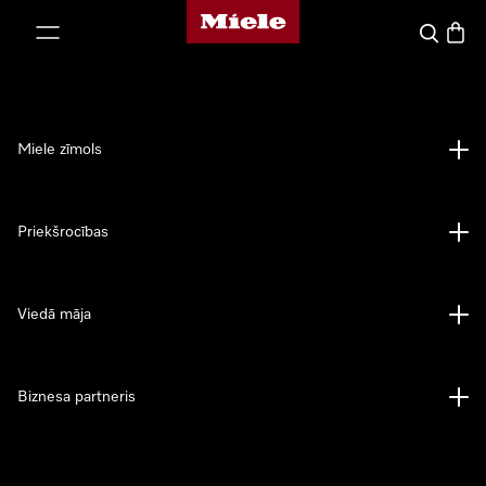
Miele mājas lapa
iet uz saturu
Meklēšan
Preču 
Miele zīmols
Priekšrocības
Viedā māja
Biznesa partneris