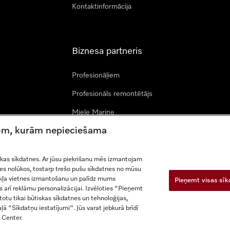
Kontaktinformācija
Biznesa partneris
Profesionāļiem
Profesionāls remontētājs
Miele Marine
tnēm, kurām nepieciešama
Arhitekti & izstrādātāji
skas sīkdatnes. Ar jūsu piekrišanu mēs izmantojam
zes nolūkos, tostarp trešo pušu sīkdatnes no mūsu
ekļa vietnes izmantošanu un palīdz mums
Pieņemt visas sī
s arī reklāmu personalizācijai. Izvēloties "Pieņemt
otu tikai būtiskas sīkdatnes un tehnoloģijas,
aizsardzība
Lietošanas noteikumi
Miele paziņojums par pieejamī
ļā "Sīkdatņu iestatījumi". Jūs varat jebkurā brīdī
 Center.