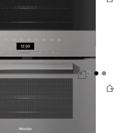
r automātiskajām programmām un pārtikas
Krāsa:
Krāsa:
Krāsa:
Krāsa:
nkciju
r automāt. programmām un komb. darbības