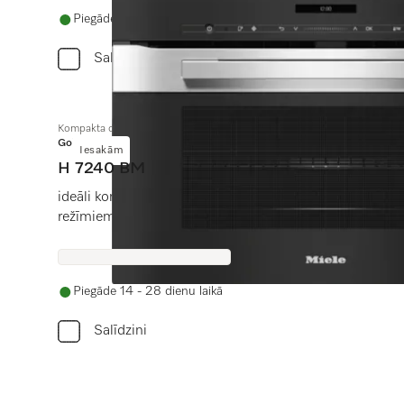
Piegāde 14 - 28 dienu laikā
Salīdzini
Kompakta cepeškrāsns ar mikroviļņu funkciju
Gold
Iesakām
H 7240 BM
ideāli kombinējams dizains ar automāt. programmām u
režīmiem.
Piegāde 14 - 28 dienu laikā
Salīdzini