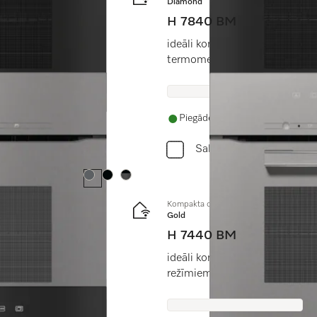
Diamond
H 7840 BM
n komb. darbības
ideāli kombinējams dizains a
termometru.
Piegāde 14 - 28 dienu laikā
Salīdzini
Krāsa:
Krāsa:
Krāsa:
Kompakta cepeškrāsns ar mikroviļņu fu
Gold
H 7440 BM
mmām un pārtikas
ideāli kombinējams dizains a
režīmiem.