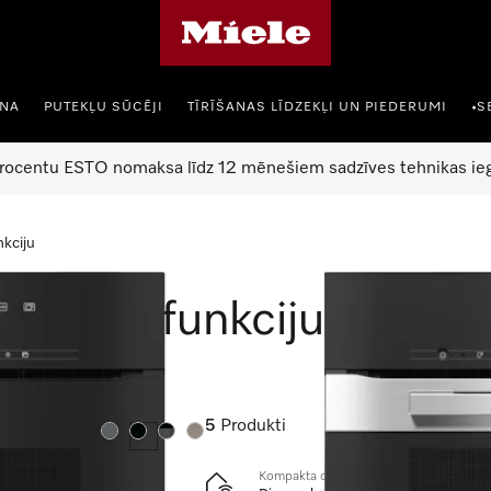
Miele mājas lapa
ANA
PUTEKĻU SŪCĒJI
TĪRĪŠANAS LĪDZEKĻI UN PIEDERUMI
S
•
rocentu ESTO nomaksa līdz 12 mēnešiem sadzīves tehnikas ieg
nkciju
roviļņu funkciju
5
Produkti
Krāsa:
Krāsa:
Krāsa:
Krāsa:
Kompakta cepeškrāsns ar mikroviļņu fu