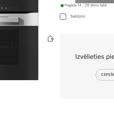
Piegāde 14 - 28 dienu laikā
Salīdzini
n komb. darbības
Izvēlieties p
CEPEŠ