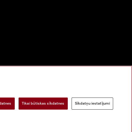
kdatnes
Tikai būtiskas sīkdatnes
Sīkdatņu iestatījumi
bu
Digitālo pakalpojumu likums
Atteikuma veidlapa