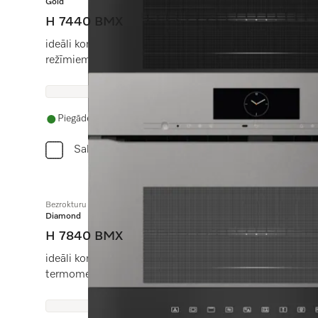
Gold
H 7440 BMX
ideāli kombinējams dizains ar automāt. programmām u
režīmiem.
Piegāde 14 - 28 dienu laikā
Salīdzini
Bezrokturu kompakta cepeškrāsns ar mikroviļņu funkciju
Diamond
H 7840 BMX
ideāli kombinējams dizains ar automātiskajām progra
termometru.