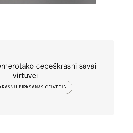
iemērotāko cepeškrāsni savai
virtuvei
KRĀŠŅU PIRKŠANAS CEĻVEDIS