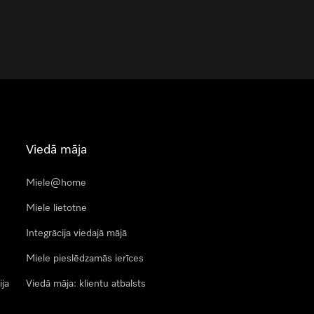
Viedā māja
Miele@home
Miele lietotne
Integrācija viedajā mājā
Miele pieslēdzamās ierīces
ija
Viedā māja: klientu atbalsts