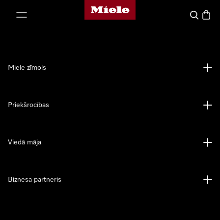
Miele mājas lapa
iet uz saturu
Meklēšan
Preču 
Miele zīmols
Priekšrocības
Viedā māja
Biznesa partneris