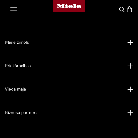
Miele mājas lapa
iet uz saturu
Meklēšan
Preču 
Miele zīmols
Priekšrocības
Viedā māja
Biznesa partneris