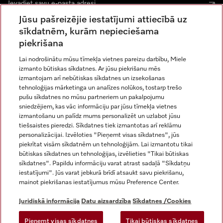
Jūsu pašreizējie iestatījumi attiecībā uz
sīkdatnēm, kurām nepieciešama
piekrišana
Lai nodrošinātu mūsu tīmekļa vietnes pareizu darbību, Miele
izmanto būtiskas sīkdatnes. Ar jūsu piekrišanu mēs
Miele vietnē Instagram
Miele vietnē Facebook
Miele vietnē Youtube
izmantojam arī nebūtiskas sīkdatnes un izsekošanas
tehnoloģijas mārketinga un analīzes nolūkos, tostarp trešo
pušu sīkdatnes no mūsu partneriem un pakalpojumu
sniedzējiem, kas vāc informāciju par jūsu tīmekļa vietnes
izmantošanu un palīdz mums personalizēt un uzlabot jūsu
tiešsaistes pieredzi. Sīkdatnes tiek izmantotas arī reklāmu
Juridiskā informācija
personalizācijai. Izvēloties "Pieņemt visas sīkdatnes", jūs
piekrītat visām sīkdatnēm un tehnoloģijām. Lai izmantotu tikai
Vispārējie darījumu noteikumi
būtiskas sīkdatnes un tehnoloģijas, izvēlieties "Tikai būtiskas
Datu aizsardzība
sīkdatnes". Papildu informāciju varat atrast sadaļā "Sīkdatņu
Lietošanas noteikumi
iestatījumi". Jūs varat jebkurā brīdī atsaukt savu piekrišanu,
mainot piekrišanas iestatījumus mūsu Preference Center.
Miele paziņojums par pieejamību
Digitālo pakalpojumu likums
Juridiskā informācija
Datu aizsardzība
Sīkdatnes /Cookies
Atteikuma veidlapa
Pieņemt visas sīkdatnes
Tikai būtiskas sīkdatnes