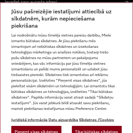
Jūsu pašreizējie iestatījumi attiecībā uz
sīkdatnēm, kurām nepieciešama
piekrišana
Lai nodrošinātu mūsu tīmekļa vietnes pareizu darbību, Miele
izmanto būtiskas sīkdatnes. Ar jūsu piekrišanu mēs
Miele vietnē Instagram
Miele vietnē Facebook
Miele vietnē Youtube
izmantojam arī nebūtiskas sīkdatnes un izsekošanas
tehnoloģijas mārketinga un analīzes nolūkos, tostarp trešo
pušu sīkdatnes no mūsu partneriem un pakalpojumu
sniedzējiem, kas vāc informāciju par jūsu tīmekļa vietnes
izmantošanu un palīdz mums personalizēt un uzlabot jūsu
tiešsaistes pieredzi. Sīkdatnes tiek izmantotas arī reklāmu
Juridiskā informācija
personalizācijai. Izvēloties "Pieņemt visas sīkdatnes", jūs
piekrītat visām sīkdatnēm un tehnoloģijām. Lai izmantotu tikai
Vispārējie darījumu noteikumi
būtiskas sīkdatnes un tehnoloģijas, izvēlieties "Tikai būtiskas
Datu aizsardzība
sīkdatnes". Papildu informāciju varat atrast sadaļā "Sīkdatņu
Lietošanas noteikumi
iestatījumi". Jūs varat jebkurā brīdī atsaukt savu piekrišanu,
mainot piekrišanas iestatījumus mūsu Preference Center.
Miele paziņojums par pieejamību
Digitālo pakalpojumu likums
Juridiskā informācija
Datu aizsardzība
Sīkdatnes /Cookies
Atteikuma veidlapa
Pieņemt visas sīkdatnes
Tikai būtiskas sīkdatnes