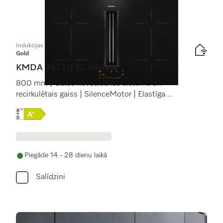
Indukcijas plīts virsma ar integrētu tvaika nosūkšanu
Gold
KMDA 7473-1 FL Silence
800 mm | Gaisa novadīšanas sistēma un
recirkulētais gaiss | SilenceMotor | Elastīga
gatavošanas zona
Online Label Flag, Energoefektivitātes etiķete
Piegāde 14 - 28 dienu laikā
Salīdzini