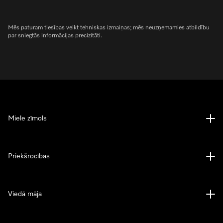
Mēs paturam tiesības veikt tehniskas izmaiņas; mēs neuzņemamies atbildību
par sniegtās informācijas precizitāti.
Miele zīmols
Priekšrocības
Viedā māja