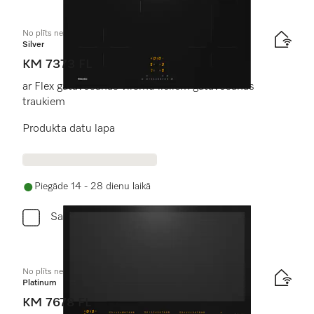
No plīts neatk. indukcijas plīts virsma
Silver
KM 7373 FL
ar Flex gatavošanas virsmu lieliem gatavošanas
traukiem
Produkta datu lapa
Piegāde 14 - 28 dienu laikā
Salīdzini
No plīts neatk. indukcijas plīts virsma
Platinum
KM 7678 FL