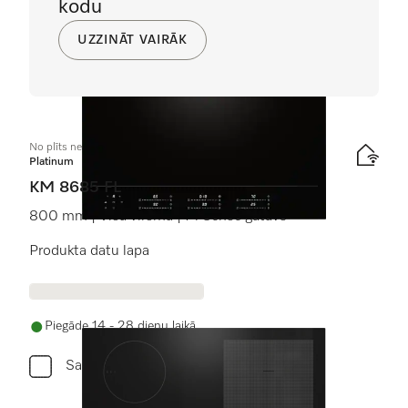
kodu
UZZINĀT VAIRĀK
No plīts neatk. indukcijas plīts virsma
Platinum
KM 8685 FL
800 mm | Visa virsma | M Sense gatavs
Produkta datu lapa
Piegāde 14 - 28 dienu laikā
Salīdzini