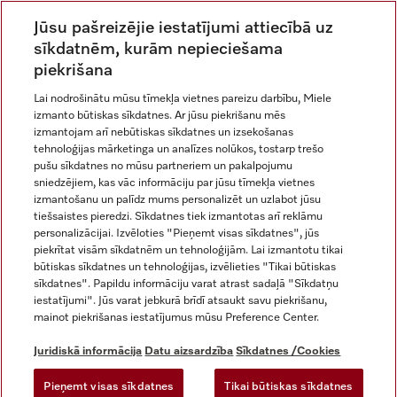
Jūsu pašreizējie iestatījumi attiecībā uz
sīkdatnēm, kurām nepieciešama
piekrišana
Lai nodrošinātu mūsu tīmekļa vietnes pareizu darbību, Miele
izmanto būtiskas sīkdatnes. Ar jūsu piekrišanu mēs
Miele vietnē Instagram
Miele vietnē Facebook
Miele vietnē Youtube
izmantojam arī nebūtiskas sīkdatnes un izsekošanas
tehnoloģijas mārketinga un analīzes nolūkos, tostarp trešo
pušu sīkdatnes no mūsu partneriem un pakalpojumu
sniedzējiem, kas vāc informāciju par jūsu tīmekļa vietnes
izmantošanu un palīdz mums personalizēt un uzlabot jūsu
tiešsaistes pieredzi. Sīkdatnes tiek izmantotas arī reklāmu
Juridiskā informācija
personalizācijai. Izvēloties "Pieņemt visas sīkdatnes", jūs
piekrītat visām sīkdatnēm un tehnoloģijām. Lai izmantotu tikai
Vispārējie darījumu noteikumi
būtiskas sīkdatnes un tehnoloģijas, izvēlieties "Tikai būtiskas
Datu aizsardzība
sīkdatnes". Papildu informāciju varat atrast sadaļā "Sīkdatņu
Lietošanas noteikumi
iestatījumi". Jūs varat jebkurā brīdī atsaukt savu piekrišanu,
mainot piekrišanas iestatījumus mūsu Preference Center.
Miele paziņojums par pieejamību
Digitālo pakalpojumu likums
Juridiskā informācija
Datu aizsardzība
Sīkdatnes /Cookies
Atteikuma veidlapa
Pieņemt visas sīkdatnes
Tikai būtiskas sīkdatnes