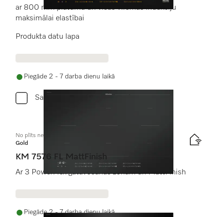
ar 800 mm platumu un visas virsmas indukciju
maksimālai elastībai
Produkta datu lapa
Piegāde 2 - 7 darba dienu laikā
Salīdzini
No plīts neatk. indukcijas plīts virsma
Gold
KM 7576 FL MattFinish
Ar 3 PowerFlex gatavošanas zonām un MattFinish
Piegāde 2 - 7 darba dienu laikā