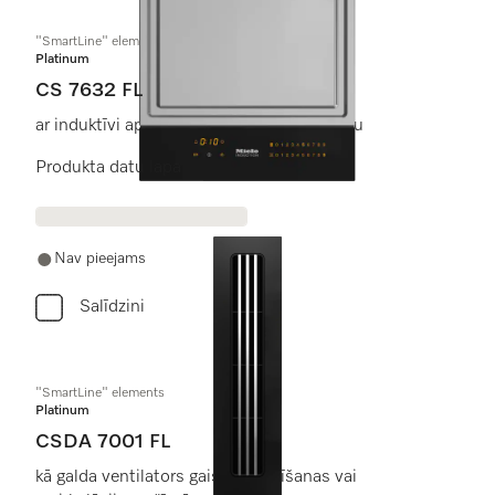
"SmartLine" elements
Platinum
CS 7632 FL
ar induktīvi apsildītu "Teppan-Yaki" virsmu
Produkta datu lapa
Nav pieejams
Salīdzini
"SmartLine" elements
Platinum
CSDA 7001 FL
kā galda ventilators gaisa novadīšanas vai