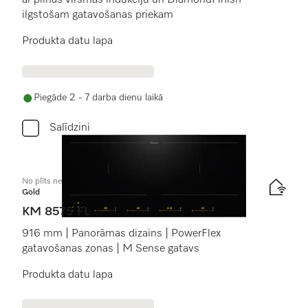
ar pilnas virsmas indukciju un DiamondFinish
ilgstošam gatavošanas priekam
Produkta datu lapa
Piegāde 2 - 7 darba dienu laikā
Salīdzini
No plīts neatk. indukcijas plīts virsma
Gold
KM 8575 FL
916 mm | Panorāmas dizains | PowerFlex
gatavošanas zonas | M Sense gatavs
Produkta datu lapa