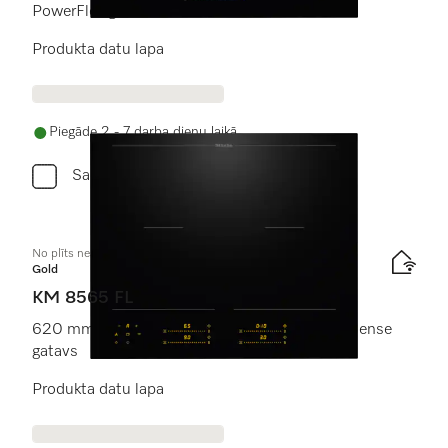
PowerFlex gatavošanas zona
Produkta datu lapa
Piegāde 2 - 7 darba dienu laikā
Salīdzini
No plīts neatk. indukcijas plīts virsma
Gold
KM 8565 FL
620 mm | PowerFlex gatavošanas zonas | M Sense
gatavs
Produkta datu lapa