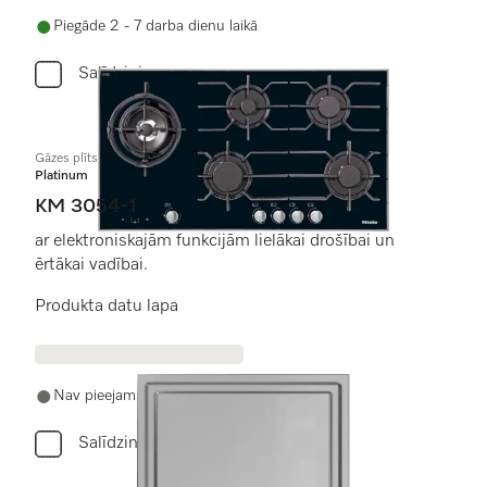
Piegāde 2 - 7 darba dienu laikā
Salīdzini
Gāzes plīts virsma
Platinum
KM 3054-1
ar elektroniskajām funkcijām lielākai drošībai un
ērtākai vadībai.
Produkta datu lapa
Nav pieejams
Salīdzini