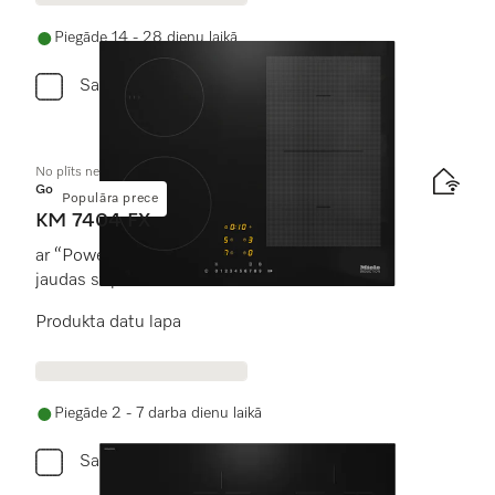
Piegāde 14 - 28 dienu laikā
Salīdzini
No plīts neatk. indukcijas plīts virsma
Gold
Populāra prece
KM 7404 FX
ar “PowerFlex” gatavošanas zonu maksimālam
jaudas stiprumam
Produkta datu lapa
Piegāde 2 - 7 darba dienu laikā
Salīdzini