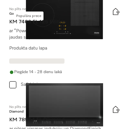
No plīts neatk. indukcijas plīts virsma
Gold
Populāra prece
KM 7466 FL 125 Edition
ar “PowerFlex” gatavošanas zonu maksimālam
jaudas stiprumam
Produkta datu lapa
Piegāde 14 - 28 dienu laikā
Salīdzini
No plīts neatk. indukcijas plīts virsma
Diamond
KM 7897-1 FL Diamond