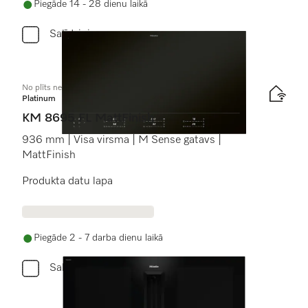
Piegāde 14 - 28 dienu laikā
Salīdzini
No plīts neatk. indukcijas plīts virsma
Platinum
KM 8695 FL MattFinish
936 mm | Visa virsma | M Sense gatavs |
MattFinish
Produkta datu lapa
Piegāde 2 - 7 darba dienu laikā
Salīdzini