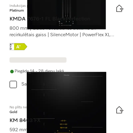
Indukcijas plīts virsma ar integrētu tvaika nosūkšanu
Platinum
KMDA 7676-1 FL BlackPerfection
800 mm | Gaisa novadīšanas sistēma un
recirkulētais gaiss | SilenceMotor | PowerFlex XL
gatavošanas zona
Online Label Flag, Energoefektivitātes etiķete
Piegāde 14 - 28 dienu laikā
Salīdzini
No plīts neatk. indukcijas plīts virsma
Gold
KM 8463 FX
592 mm | Atsevišķas gatavošanas zonas un