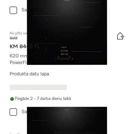
Salīdzini
No plīts neatk. indukcijas plīts virsma
Gold
KM 8462 FL
620 mm | Atsevišķas gatavošanas zonas un
PowerFlex gatavošanas zona
Produkta datu lapa
Piegāde 2 - 7 darba dienu laikā
Salīdzini