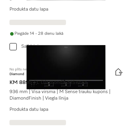
Produkta datu lapa
Piegāde 14 - 28 dienu laikā
Salīdzini
No plīts neatk. indukcijas plīts virsma
Diamond
KM 8895 FL Diamond&MSense
936 mm | Visa virsma | M Sense trauku kupons |
DiamondFinish | Viegla līnija
Produkta datu lapa