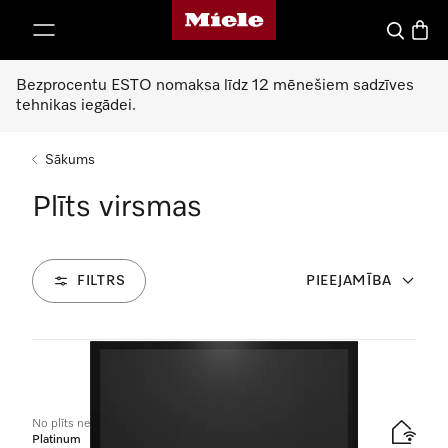
Miele mājas lapa
iet uz saturu
Meklēšan
Preču 
Bezprocentu ESTO nomaksa līdz 12 mēnešiem sadzīves
tehnikas iegādei.
Sākums
Plīts virsmas
FILTRS
PIEEJAMĪBA
45
Produkti
No plīts neatk. indukcijas plīts virsma
Platinum