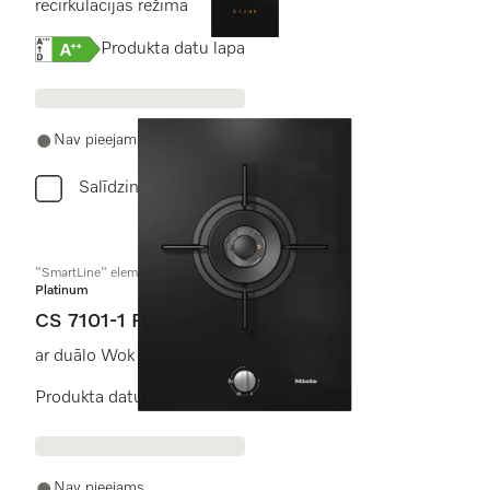
recirkulācijas režīmā
Online Label Flag, Energoefektivitātes etiķete
Produkta datu lapa
Nav pieejams
Salīdzini
"SmartLine" elements
Platinum
CS 7101-1 FL
ar duālo Wok degli
Produkta datu lapa
Nav pieejams