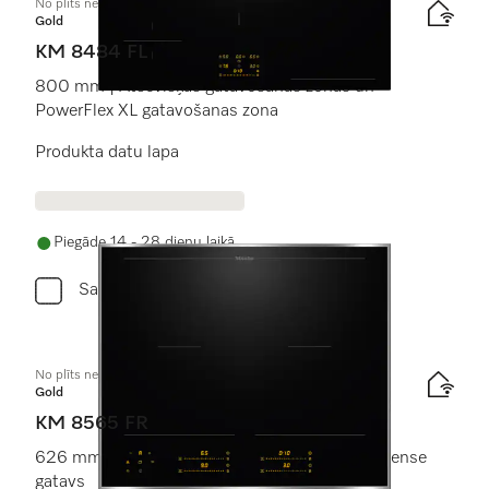
No plīts neatk. indukcijas plīts virsma
Gold
KM 8484 FL
800 mm | Atsevišķas gatavošanas zonas un
PowerFlex XL gatavošanas zona
Produkta datu lapa
Piegāde 14 - 28 dienu laikā
Salīdzini
No plīts neatk. indukcijas plīts virsma
Gold
KM 8565 FR
626 mm | PowerFlex gatavošanas zonas | M Sense
gatavs