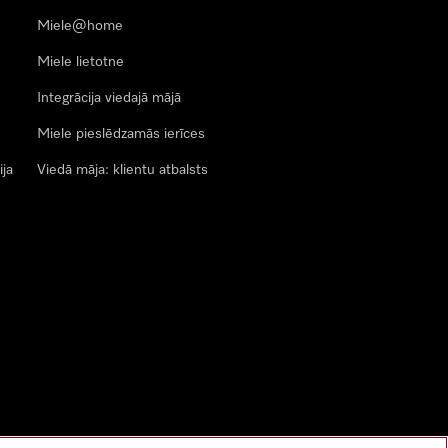
Miele@home
Miele lietotne
Integrācija viedajā mājā
Miele pieslēdzamās ierīces
ija
Viedā māja: klientu atbalsts