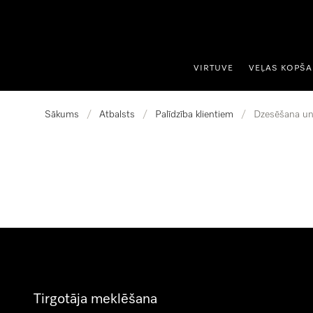
iet uz saturu
VIRTUVE
VEĻAS KOPŠ
Sākums
/
Atbalsts
/
Palīdzība klientiem
/
Dzesēšana un
Tirgotāja meklēšana