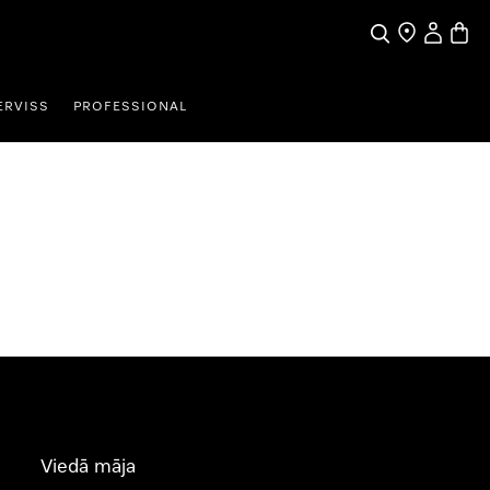
Meklēšana
Tirgotāja mek
Lietotāja 
Preču 
ERVISS
PROFESSIONAL
Viedā māja