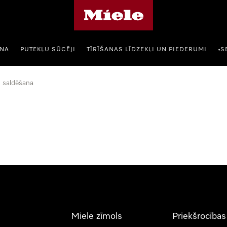
Miele mājas lapa
ANA
PUTEKĻU SŪCĒJI
TĪRĪŠANAS LĪDZEKĻI UN PIEDERUMI
S
•
 saldēšana
Miele zīmols
Priekšrocības